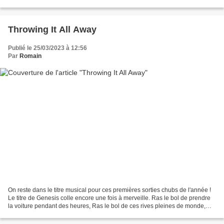
la tenue de la bannière notamment. Ce...
Throwing It All Away
Publié le 25/03/2023 à 12:56
Par
Romain
On reste dans le titre musical pour ces premières sorties chubs de l'année !
Le titre de Genesis colle encore une fois à merveille. Ras le bol de prendre
la voiture pendant des heures, Ras le bol de ces rives pleines de monde,
Ras le bol aussi de ce qui...