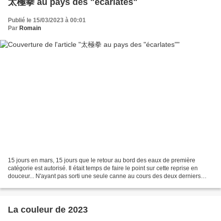
太極拳 au pays des "écarlates"
Publié le 15/03/2023 à 00:01
Par
Romain
15 jours en mars, 15 jours que le retour au bord des eaux de première
catégorie est autorisé. Il était temps de faire le point sur cette reprise en
douceur... N'ayant pas sorti une seule canne au cours des deux derniers
mois, c'est un peu par hasard et...
La couleur de 2023