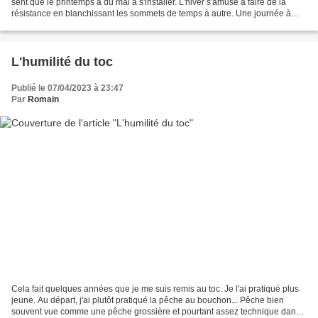
sent que le printemps a du mal à s'installer. L'hiver s'amuse à faire de la
résistance en blanchissant les sommets de temps à autre. Une journée à
plus de 20 degrés, une autre à...
L'humilité du toc
Publié le 07/04/2023 à 23:47
Par
Romain
Cela fait quelques années que je me suis remis au toc. Je l'ai pratiqué plus
jeune. Au départ, j'ai plutôt pratiqué la pêche au bouchon... Pêche bien
souvent vue comme une pêche grossière et pourtant assez technique dans