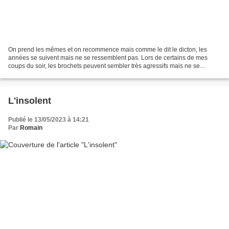
On prend les mêmes et on recommence mais comme le dit le dicton, les
années se suivent mais ne se ressemblent pas. Lors de certains de mes
coups du soir, les brochets peuvent sembler très agressifs mais ne se
piquent qu'une fois sur 8. Maigre réalisme... Les...
L'insolent
Publié le 13/05/2023 à 14:21
Par
Romain