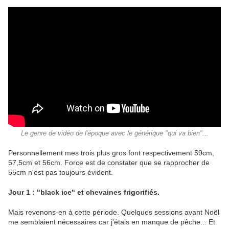
Le genre de vidéo de l'époque avec le générique "qui va bien"...
Personnellement mes trois plus gros font respectivement 59cm,
57,5cm et 56cm. Force est de constater que se rapprocher de
55cm n'est pas toujours évident.
Jour 1 : "black ice" et chevaines frigorifiés.
Mais revenons-en à cette période. Quelques sessions avant Noël
me semblaient nécessaires car j'étais en manque de pêche... Et