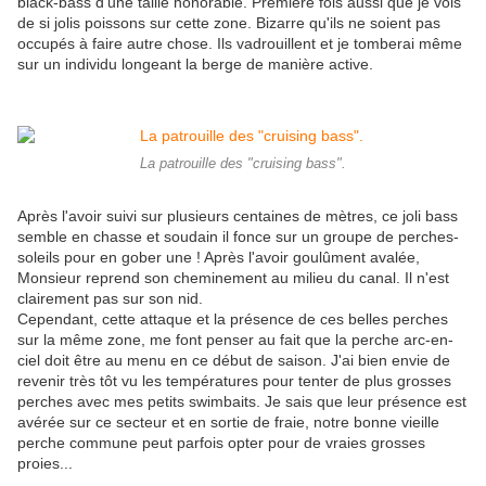
black-bass d'une taille honorable. Première fois aussi que je vois
de si jolis poissons sur cette zone. Bizarre qu'ils ne soient pas
occupés à faire autre chose. Ils vadrouillent et je tomberai même
sur un individu longeant la berge de manière active.
La patrouille des "cruising bass".
Après l'avoir suivi sur plusieurs centaines de mètres, ce joli bass
semble en chasse et soudain il fonce sur un groupe de perches-
soleils pour en gober une ! Après l'avoir goulûment avalée,
Monsieur reprend son cheminement au milieu du canal. Il n'est
clairement pas sur son nid.
Cependant, cette attaque et la présence de ces belles perches
sur la même zone, me font penser au fait que la perche arc-en-
ciel doit être au menu en ce début de saison. J'ai bien envie de
revenir très tôt vu les températures pour tenter de plus grosses
perches avec mes petits swimbaits. Je sais que leur présence est
avérée sur ce secteur et en sortie de fraie, notre bonne vieille
perche commune peut parfois opter pour de vraies grosses
proies...