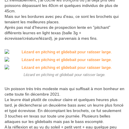
Et inévitablement, j'ai coché les tronçons où j'ai déjà pris des
poissons dépassant les 40cm et quelques individus de plus de
45cm.
Mais sur les bordures avec peu d'eau, ce sont les brochets qui
tenaient les meilleures places.
Après pas mal d'heures de prospection lente en "pitchant"
différents leurres en light texas (balle 3g +
écrevisse/créature/lézard), je parvenais à mes fins.
Lézard en pitching et glidebait pour ratisser large.
Un poisson très très modeste mais qui suffisait à mon bonheur en
cette toute fin décembre 2021.
Le leurre était plutôt de couleur claire et quelques heures plus
tard, je déclencherai un deuxième bass avec un leurre plus foncé
et typé écrevisse. En décomptant les brochets, ce fut seulement
3 touches en texas sur toute une journée. Plusieurs belles
attaques sur les glidebaits mais pas le bass escompté.
A la réflexion et au vu du soleil + petit vent + eau quelque peu