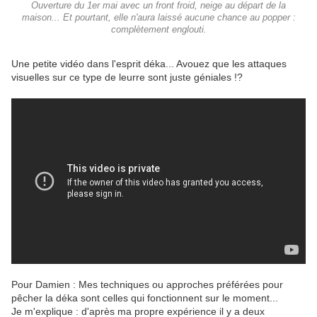
Ouverture du 1er mai avec un front froid, neige au départ de la
maison... Et pourtant, elle n'aura laissé aucune chance au popper :
complètement englouti.
Une petite vidéo dans l'esprit déka... Avouez que les attaques
visuelles sur ce type de leurre sont juste géniales !?
Pour Damien : Mes techniques ou approches préférées pour
pêcher la déka sont celles qui fonctionnent sur le moment...
Je m'explique : d'après ma propre expérience il y a deux