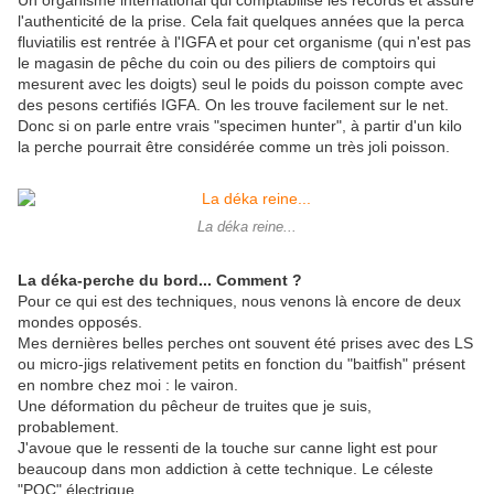
Un organisme international qui comptabilise les records et assure
l'authenticité de la prise. Cela fait quelques années que la perca
fluviatilis est rentrée à l'IGFA et pour cet organisme (qui n'est pas
le magasin de pêche du coin ou des piliers de comptoirs qui
mesurent avec les doigts) seul le poids du poisson compte avec
des pesons certifiés IGFA. On les trouve facilement sur le net.
Donc si on parle entre vrais "specimen hunter", à partir d'un kilo
la perche pourrait être considérée comme un très joli poisson.
La déka reine...
La déka-perche du bord... Comment ?
Pour ce qui est des techniques, nous venons là encore de deux
mondes opposés.
Mes dernières belles perches ont souvent été prises avec des LS
ou micro-jigs relativement petits en fonction du "baitfish" présent
en nombre chez moi : le vairon.
Une déformation du pêcheur de truites que je suis,
probablement.
J'avoue que le ressenti de la touche sur canne light est pour
beaucoup dans mon addiction à cette technique. Le céleste
"POC" électrique...