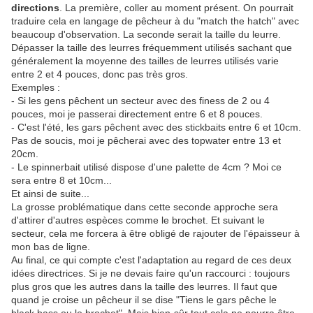
directions
. La première, coller au moment présent. On pourrait
traduire cela en langage de pêcheur à du "match the hatch" avec
beaucoup d'observation. La seconde serait la taille du leurre.
Dépasser la taille des leurres fréquemment utilisés sachant que
généralement la moyenne des tailles de leurres utilisés varie
entre 2 et 4 pouces, donc pas très gros.
Exemples :
- Si les gens pêchent un secteur avec des finess de 2 ou 4
pouces, moi je passerai directement entre 6 et 8 pouces.
- C'est l'été, les gars pêchent avec des stickbaits entre 6 et 10cm.
Pas de soucis, moi je pêcherai avec des topwater entre 13 et
20cm.
- Le spinnerbait utilisé dispose d'une palette de 4cm ? Moi ce
sera entre 8 et 10cm...
Et ainsi de suite...
La grosse problématique dans cette seconde approche sera
d'attirer d'autres espèces comme le brochet. Et suivant le
secteur, cela me forcera à être obligé de rajouter de l'épaisseur à
mon bas de ligne.
Au final, ce qui compte c'est l'adaptation au regard de ces deux
idées directrices. Si je ne devais faire qu'un raccourci : toujours
plus gros que les autres dans la taille des leurres. Il faut que
quand je croise un pêcheur il se dise "Tiens le gars pêche le