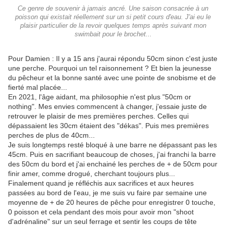
Ce genre de souvenir à jamais ancré. Une saison consacrée à un
poisson qui existait réellement sur un si petit cours d'eau. J'ai eu le
plaisir particulier de la revoir quelques temps après suivant mon
swimbait pour le brochet...
Pour Damien : Il y a 15 ans j'aurai répondu 50cm sinon c'est juste
une perche. Pourquoi un tel raisonnement ? Et bien la jeunesse
du pêcheur et la bonne santé avec une pointe de snobisme et de
fierté mal placée...
En 2021, l'âge aidant, ma philosophie n'est plus "50cm or
nothing". Mes envies commencent à changer, j'essaie juste de
retrouver le plaisir de mes premières perches. Celles qui
dépassaient les 30cm étaient des "dékas". Puis mes premières
perches de plus de 40cm...
Je suis longtemps resté bloqué à une barre ne dépassant pas les
45cm. Puis en sacrifiant beaucoup de choses, j'ai franchi la barre
des 50cm du bord et j'ai enchainé les perches de + de 50cm pour
finir amer, comme drogué, cherchant toujours plus...
Finalement quand je réfléchis aux sacrifices et aux heures
passées au bord de l'eau, je me suis vu faire par semaine une
moyenne de + de 20 heures de pêche pour enregistrer 0 touche,
0 poisson et cela pendant des mois pour avoir mon "shoot
d'adrénaline" sur un seul ferrage et sentir les coups de tête